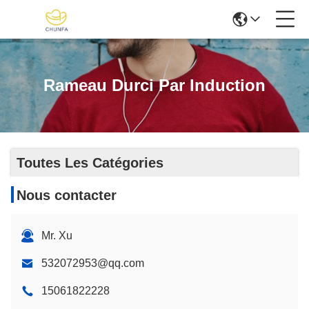
Rameau Durci Par Induction
Toutes Les Catégories
Nous contacter
Mr. Xu
532072953@qq.com
15061822228