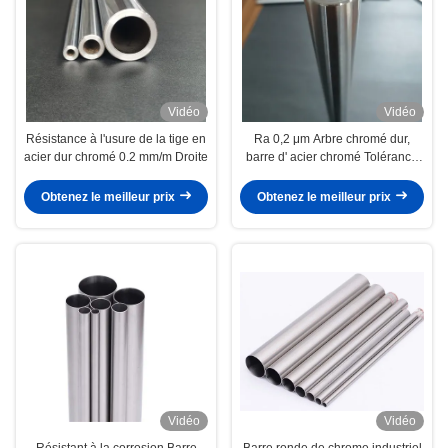
Vidéo
Vidéo
Résistance à l'usure de la tige en
Ra 0,2 μm Arbre chromé dur,
acier dur chromé 0.2 mm/m Droite
barre d' acier chromé Tolérance
ISO F7
Obtenez le meilleur prix
Obtenez le meilleur prix
Vidéo
Vidéo
Résistant à la corrosion Barre
Barre ronde de chrome industriel