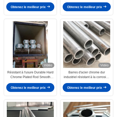
pour les applications industrielles
Obtenez le meilleur prix
Obtenez le meilleur prix
Vidéo
Vidéo
Résistant à l'usure Durable Hard
Barres d'acier chrome dur
Chrome Plated Rod Smooth
industriel résistant à la corrosion
Surface Hard Chrome Shaft
avec tolérance F7 sur Dia
Obtenez le meilleur prix
Obtenez le meilleur prix