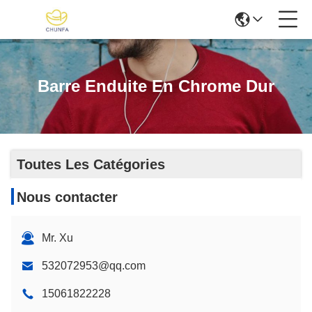
Barre Enduite En Chrome Dur
Toutes Les Catégories
Nous contacter
Mr. Xu
532072953@qq.com
15061822228