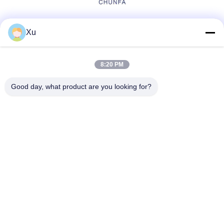
Réseaux sociaux
Xu
8:20 PM
Contact rapide
Good day, what product are you looking for?
Télégramme
86--13921549429
E-mail
532072953@qq.com
Adresse
No 13-3, rue Tianshun, district de Lu, ville de Yangshan,
ville de Wuxi, province du Jiangsu
Politique de confidentialité
|
Plan du site