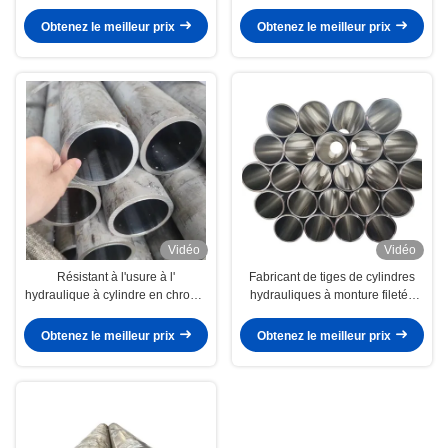
personnalisées
longueur de course de 10 pouces
Obtenez le meilleur prix
Obtenez le meilleur prix
Vidéo
Vidéo
Résistant à l'usure à l'
Fabricant de tiges de cylindres
hydraulique à cylindre en chrome
hydrauliques à monture filetée
de 12 pouces
avec finition de surface chromée
Obtenez le meilleur prix
Obtenez le meilleur prix