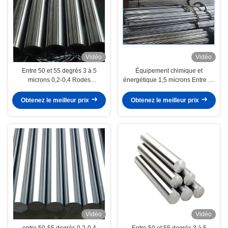
Vidéo
Vidéo
Entre 50 et 55 degrés 3 à 5
Équipement chimique et
microns 0,2-0,4 Rodes
énergétique 1,5 microns Entre 25
hydrauliques à piston
et 30 degrés 3 à 5 microns
Obtenez le meilleur prix
Obtenez le meilleur prix
Vidéo
Vidéo
entre 50-55 degrés 0,2-0,4
Entre 50 et 55 degrés 3 à 5