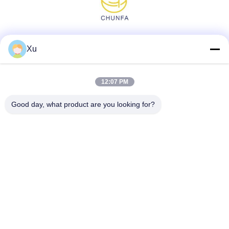
Réseaux sociaux
Xu
12:07 PM
Contact rapide
Good day, what product are you looking for?
Télégramme
86--13921549429
E-mail
532072953@qq.com
Adresse
No 13-3, rue Tianshun, district de Lu, ville de Yangshan,
ville de Wuxi, province du Jiangsu