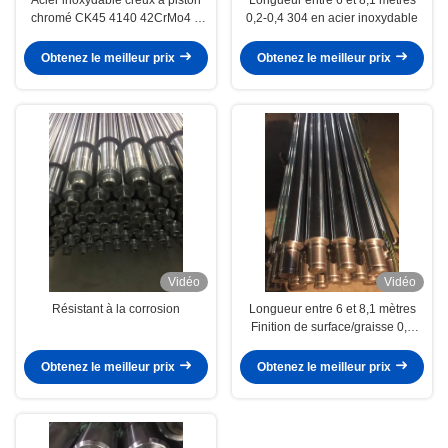
chromé CK45 4140 42CrMo4 à
0,2-0,4 304 en acier inoxydable
surface durcie et tolérance
précise pour les tiges de
Obtenez le meilleur prix
Obtenez le meilleur prix
cylindres hydrauliques
Vidéo
Vidéo
Résistant à la corrosion
Longueur entre 6 et 8,1 mètres
Finition de surface/graisse 0,2
Teste à piston creuse
Obtenez le meilleur prix
Obtenez le meilleur prix