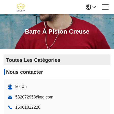
Barre À Piston Creuse
Toutes Les Catégories
Nous contacter
Mr. Xu
532072953@qq.com
15061822228