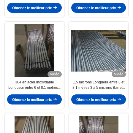
creux
Obtenez le meilleur prix
Obtenez le meilleur prix
Vidéo
Vidéo
304 en acier inoxydable
1.5 microns Longueur entre 6 et
Longueur entre 6 et 8,1 mètres 3
8,1 mètres 3 à 5 microns Barre à
à 5 microns Barre à piston creuse
piston creuse Industrie
Fabrication de précision
automobile
Obtenez le meilleur prix
Obtenez le meilleur prix