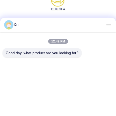
Réseaux sociaux
Xu
12:42 PM
Contact rapide
Good day, what product are you looking for?
Télégramme
86--13921549429
E-mail
532072953@qq.com
Adresse
No 13-3, rue Tianshun, district de Lu, ville de Yangshan,
ville de Wuxi, province du Jiangsu