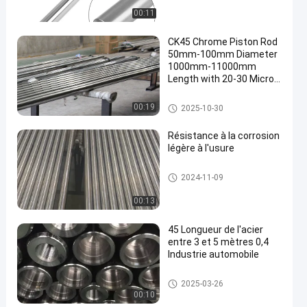
00:11
CK45 Chrome Piston Rod
50mm-100mm Diameter
1000mm-11000mm
Length with 20-30 Micron
Chrome Plating
Tige de piston chromée
00:19
2025-10-30
Résistance à la corrosion
légère à l'usure
Barre métallique creuse
2024-11-09
00:13
45 Longueur de l'acier
entre 3 et 5 mètres 0,4
Industrie automobile
Barre à piston creuse
2025-03-26
00:10