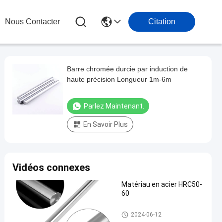
Nous Contacter
Citation
Barre chromée durcie par induction de
haute précision Longueur 1m-6m
Parlez Maintenant.
En Savoir Plus
Vidéos connexes
Matériau en acier HRC50-
60
Rameau durci par induction
2024-06-12