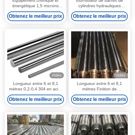
Équipement chimique et
fournisseur de barres de
énergétique 1,5 microns
cylindres hydrauliques
Entre 25 et 30 degrés 3 à 5
chromées longueur de
Obtenez le meilleur prix
Obtenez le meilleur prix
microns
course de 10 pouces
Vidéo
Vidéo
Longueur entre 6 et 8,1
Longueur entre 6 et 8,1
mètres 0,2-0,4 304 en acier
mètres Finition de
inoxydable
surface/graisse 0,2 Teste à
Obtenez le meilleur prix
Obtenez le meilleur prix
piston creuse