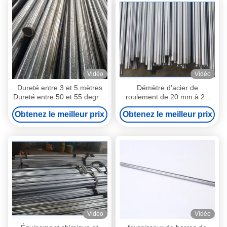
Vidéo
Vidéo
Dureté entre 3 et 5 mètres
Démètre d'acier de
Dureté entre 50 et 55 degrés
roulement de 20 mm à 25
3 à 5 microns
mm Longueur entre 3 et 5
Obtenez le meilleur prix
Obtenez le meilleur prix
mètres Entre 25 et 30 degrés
Vidéo
Vidéo