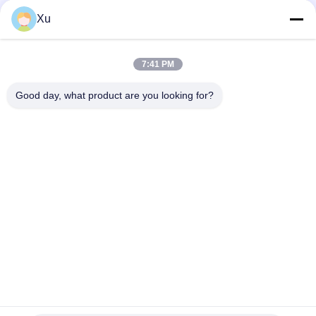
Réseaux sociaux
Xu
7:41 PM
Contact rapide
Good day, what product are you looking for?
Télégramme
86--13921549429
E-mail
532072953@qq.com
Adresse
No 13-3, rue Tianshun, district de Lu, ville de Yangshan,
ville de Wuxi, province du Jiangsu
Politique de confidentialité
|
Plan du site
Chine Bonne qualité Tige de piston chromée Le fournisseur.