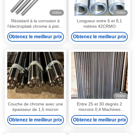
Vidéo
Vidéo
Résistant à la corrosion à
Longueur entre 6 et 8,1
l'électroplaté chrome à piston
mètres 42CRMO
pour cylindre hydraulique
Obtenez le meilleur prix
Obtenez le meilleur prix
Vidéo
Couche de chrome avec une
Entre 25 et 30 degrés 2
épaisseur de 1,5 micron
microns 0,4 Machines
d'ingénierie à piston à tige
Obtenez le meilleur prix
Obtenez le meilleur prix
électroplatée