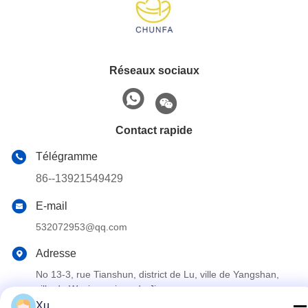
Réseaux sociaux
Contact rapide
Télégramme
86--13921549429
E-mail
532072953@qq.com
Adresse
No 13-3, rue Tianshun, district de Lu, ville de Yangshan,
ville de Wuxi, province du Jiangsu
Xu