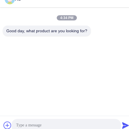
Politique de confidentialité
|
Plan du site
4:34 PM
Chine Bonne qualité Tige de piston chromée Le fournisseur.
2024-2025 Wuxi Chunfa Hydraulic Machinery Co., Ltd. Tous les
Good day, what product are you looking for?
droits réservés.