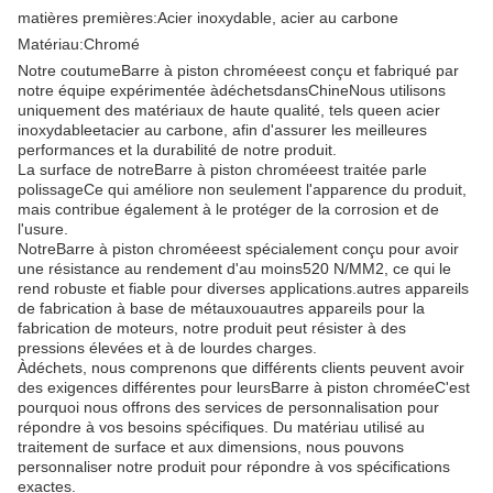
matières premières:
Acier inoxydable, acier au carbone
Matériau:
Chromé
Notre coutume
Barre à piston chromée
est conçu et fabriqué par
notre équipe expérimentée à
déchets
dans
Chine
Nous utilisons
uniquement des matériaux de haute qualité, tels que
en acier
inoxydable
et
acier au carbone
, afin d'assurer les meilleures
performances et la durabilité de notre produit.
La surface de notre
Barre à piston chromée
est traitée par
le
polissage
Ce qui améliore non seulement l'apparence du produit,
mais contribue également à le protéger de la corrosion et de
l'usure.
Notre
Barre à piston chromée
est spécialement conçu pour avoir
une résistance au rendement d'au moins
520 N/MM2
, ce qui le
rend robuste et fiable pour diverses applications.
autres appareils
de fabrication à base de métaux
ou
autres appareils pour la
fabrication de moteurs
, notre produit peut résister à des
pressions élevées et à de lourdes charges.
À
déchets
, nous comprenons que différents clients peuvent avoir
des exigences différentes pour leurs
Barre à piston chromée
C'est
pourquoi nous offrons des services de personnalisation pour
répondre à vos besoins spécifiques. Du matériau utilisé au
traitement de surface et aux dimensions, nous pouvons
personnaliser notre produit pour répondre à vos spécifications
exactes.