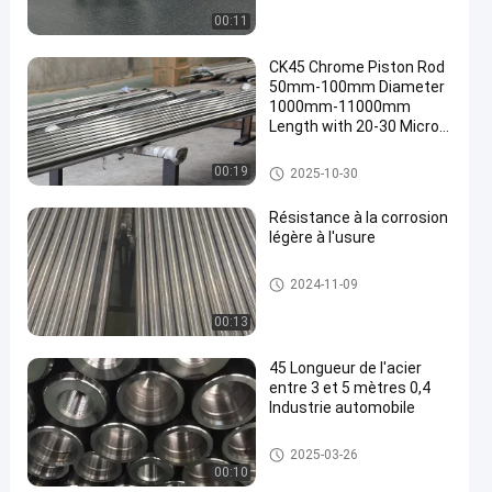
00:11
CK45 Chrome Piston Rod
50mm-100mm Diameter
1000mm-11000mm
Length with 20-30 Micron
Chrome Plating
Tige de piston chromée
00:19
2025-10-30
Résistance à la corrosion
légère à l'usure
Barre métallique creuse
2024-11-09
00:13
45 Longueur de l'acier
entre 3 et 5 mètres 0,4
Industrie automobile
Barre à piston creuse
2025-03-26
00:10