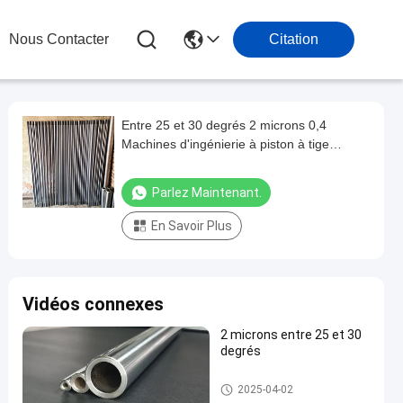
Nous Contacter
Citation
Entre 25 et 30 degrés 2 microns 0,4
Machines d'ingénierie à piston à tige
électroplatée
Parlez Maintenant.
En Savoir Plus
Vidéos connexes
2 microns entre 25 et 30
degrés
Rameau de piston électroplaq
2025-04-02
ué trempé