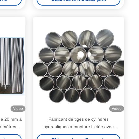
Vidéo
Vidéo
 de 20 mm à
Fabricant de tiges de cylindres
5 mètres
hydrauliques à monture filetée avec
s
finition de surface chromée