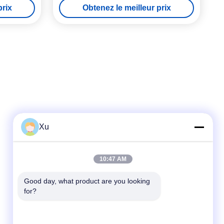
prix
Obtenez le meilleur prix
Xu
Contact rapide
10:47 AM
Télégramme
Good day, what product are you looking 
for?
86--13921549429
E-mail
532072953@qq.com