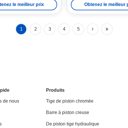
enez le meilleur prix
Obtenez le meilleur 
1
2
3
4
5
pide
Produits
s de nous
Tige de piston chromée
Barre à piston creuse
s
De piston tige hydraulique