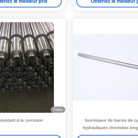
enez le meilleur prix
Obtenez le meilleur 
Vidéo
ésistant à la corrosion
fournisseur de barres de cy
hydrauliques chromées lon
course de 10 pouce