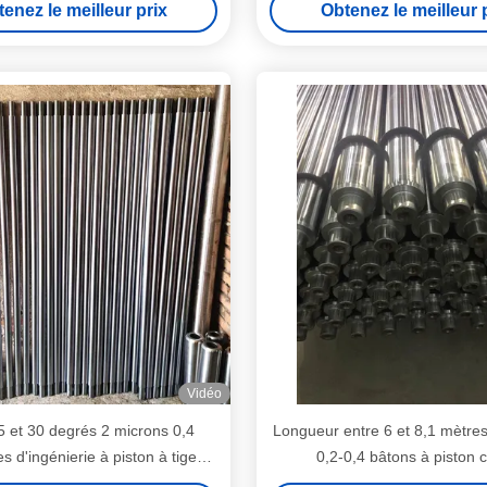
enez le meilleur prix
Obtenez le meilleur 
Vidéo
5 et 30 degrés 2 microns 0,4
Longueur entre 6 et 8,1 mètre
 d'ingénierie à piston à tige
0,2-0,4 bâtons à piston 
électroplatée