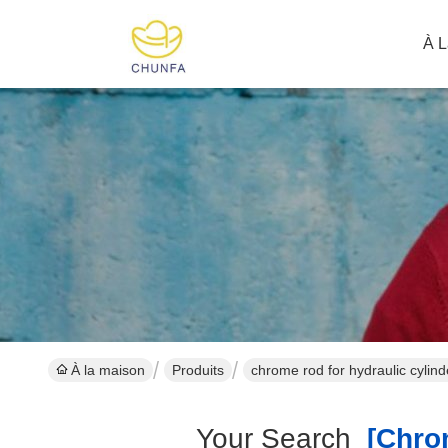
À L
À la maison
Produits
chrome rod for hydraulic cylin
Your Search
[chrom