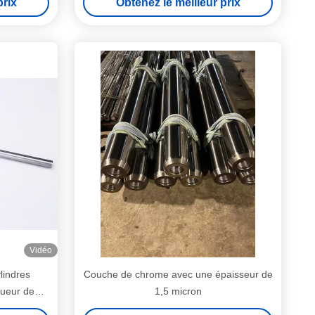
prix
Obtenez le meilleur prix
Vidéo
lindres
Couche de chrome avec une épaisseur de
gueur de
1,5 micron
s