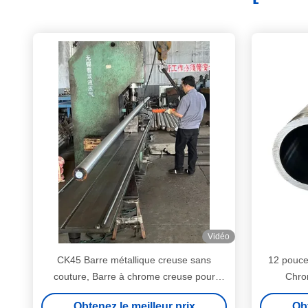
Vidéo
CK45 Barre métallique creuse sans
12 pouce
couture, Barre à chrome creuse pour
Chro
cylindres hydrauliques
Obtenez le meilleur prix
Obt