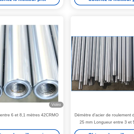
Vidéo
entre 6 et 8,1 mètres 42CRMO
Démètre d'acier de roulement
25 mm Longueur entre 3 et 
Entre 25 et 30 degré