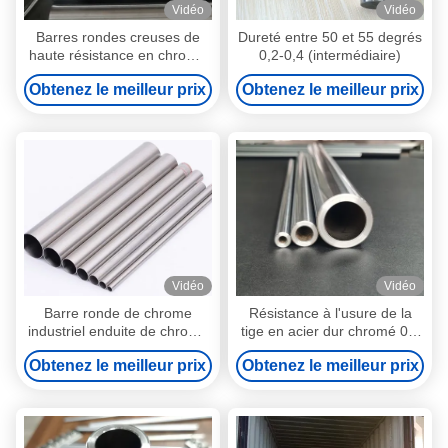
Vidéo
Vidéo
Barres rondes creuses de
Dureté entre 50 et 55 degrés
haute résistance en chrome
0,2-0,4 (intermédiaire)
1000 mm - 8000 mm pour
Obtenez le meilleur prix
Obtenez le meilleur prix
les machines
Vidéo
Vidéo
Barre ronde de chrome
Résistance à l'usure de la
industriel enduite de chrome
tige en acier dur chromé 0.2
dur de 20 à 30 microns
mm/m Droite
Obtenez le meilleur prix
Obtenez le meilleur prix