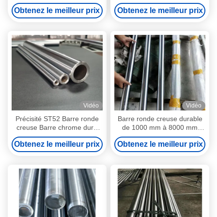
Droiteur
personnalisée 0.2 mm/M
Obtenez le meilleur prix
Obtenez le meilleur prix
Droiteur
Vidéo
Vidéo
Précisité ST52 Barre ronde
Barre ronde creuse durable
creuse Barre chrome dure
de 1000 mm à 8000 mm
enduite ISO9001 Approuvée
HRC 25-30
Obtenez le meilleur prix
Obtenez le meilleur prix