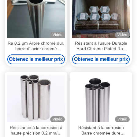
Vidéo
Vidéo
Ra 0,2 μm Arbre chromé dur,
Résistant à l'usure Durable
barre d' acier chromé
Hard Chrome Plated Rod
Tolérance ISO F7
Smooth Surface Hard
Obtenez le meilleur prix
Obtenez le meilleur prix
Chrome Shaft
Vidéo
Vidéo
Résistance à la corrosion à
Résistant à la corrosion
haute précision 0.2 mm/M
Barre chromée dure