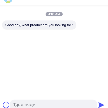
4:00 AM
Contact rapide
Good day, what product are you looking for?
Télégramme
86--13921549429
E-mail
532072953@qq.com
Adresse
No 13-3, rue Tianshun, district de Lu, ville de Yangshan,
ville de Wuxi, province du Jiangsu
Politique de confidentialité
|
Plan du site
Chine Bonne qualité Tige de piston chromée Le fournisseur.
2024-2025 Wuxi Chunfa Hydraulic Machinery Co., Ltd. Tous les
droits réservés.