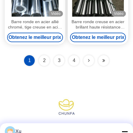
Vidéo
Vidéo
Barre ronde en acier allié
Barre ronde creuse en acier
chromé, tige creuse en acier
brillant haute résistance
inoxydable
longueur personnalisable
Obtenez le meilleur prix
Obtenez le meilleur prix
1
2
3
4
Réseaux sociaux
Xu