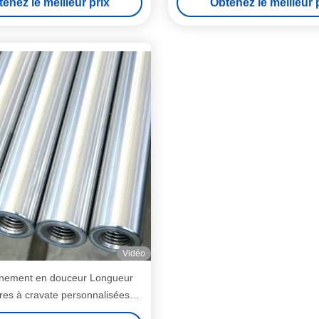
enez le meilleur prix
Obtenez le meilleur 
Vidéo
nnement en douceur Longueur
res à cravate personnalisées
en acier au carbone résistant à