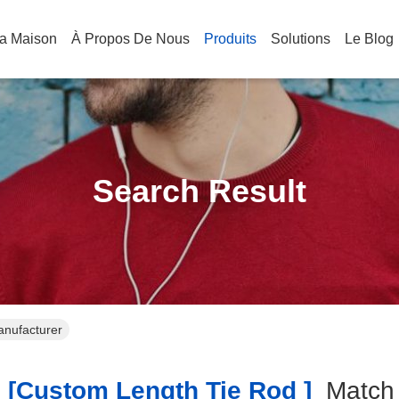
a Maison
À Propos De Nous
Produits
Solutions
Le Blog
Search Result
anufacturer
[custom Length Tie Rod ]
Matc