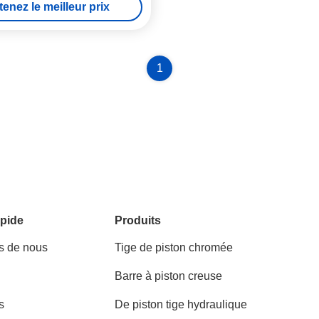
enez le meilleur prix
la corrosion
1
pide
Produits
s de nous
Tige de piston chromée
Barre à piston creuse
s
De piston tige hydraulique