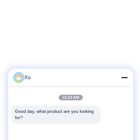
Xu
Contact rapide
11:23 AM
Télégramme
Good day, what product are you looking 
for?
86--13921549429
E-mail
532072953@qq.com