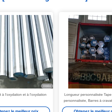
Vidéo
 à l'oxydation et à l'oxydation
Longueur personnalisée Tape 
personnalisée, Barres à cravat
inoxydable OEM / ODM Dis
enez le meilleur prix
Obtenez le meilleur 