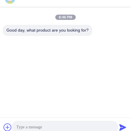
8:46 PM
Contact rapide
Good day, what product are you looking for?
Télégramme
86--13921549429
E-mail
532072953@qq.com
Adresse
No 13-3, rue Tianshun, district de Lu, ville de Yangshan,
ville de Wuxi, province du Jiangsu
Politique de confidentialité
|
Plan du site
Chine Bonne qualité Tige de piston chromée Le fournisseur.
2024-2025 Wuxi Chunfa Hydraulic Machinery Co., Ltd. Tous les
droits réservés.