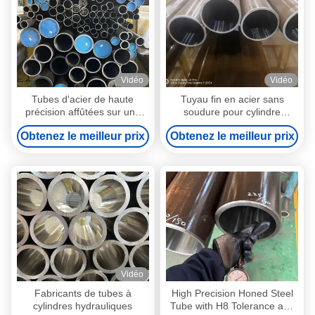
Vidéo
Vidéo
Tubes d'acier de haute
Tuyau fin en acier sans
précision affûtées sur une
soudure pour cylindre
surface lisse
hydraulique 0,3-1 mm/m
Obtenez le meilleur prix
Obtenez le meilleur prix
Vidéo
Fabricants de tubes à
High Precision Honed Steel
cylindres hydrauliques
Tube with H8 Tolerance and