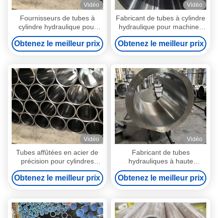
Vidéo
Vidéo
Fournisseurs de tubes à
Fabricant de tubes à cylindre
cylindre hydraulique pour
hydraulique pour machines
l'usinage de précision
de construction
Obtenez le meilleur prix
Obtenez le meilleur prix
Vidéo
Vidéo
Tubes affûtées en acier de
Fabricant de tubes
précision pour cylindres
hydrauliques à haute
hydrauliques / systèmes
résistance
Obtenez le meilleur prix
Obtenez le meilleur prix
pneumatiques