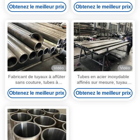
Tensile Strength ≥600 MPa
Obtenez le meilleur prix
Obtenez le meilleur prix
Vidéo
Vidéo
Fabricant de tuyaux à affûter
Tubes en acier inoxydable
sans couture, tubes à
affinés sur mesure, tuyaux
cylindres à affûter en acier
en acier affinés durables
Obtenez le meilleur prix
Obtenez le meilleur prix