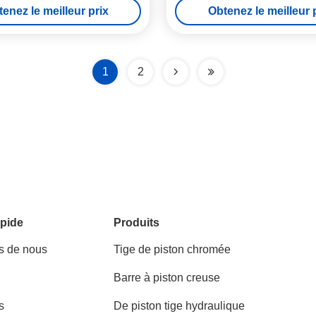
enez le meilleur prix
Obtenez le meilleur 
1
2
pide
Produits
s de nous
Tige de piston chromée
Barre à piston creuse
s
De piston tige hydraulique