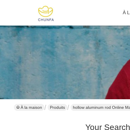
À L
À la maison
Produits
hollow aluminum rod Online M
Your Searc