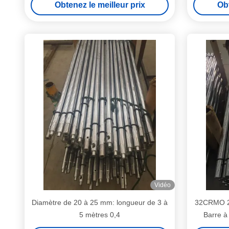
Obtenez le meilleur prix
Obt
Vidéo
Diamètre de 20 à 25 mm: longueur de 3 à
32CRMO 2 
5 mètres 0,4
Barre à