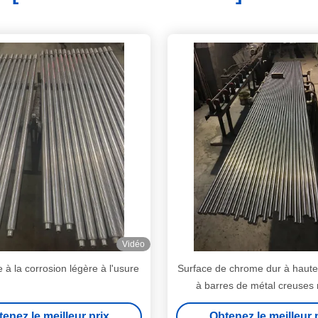
Vidéo
 à la corrosion légère à l'usure
Surface de chrome dur à haute
à barres de métal creuses
enez le meilleur prix
Obtenez le meilleur 