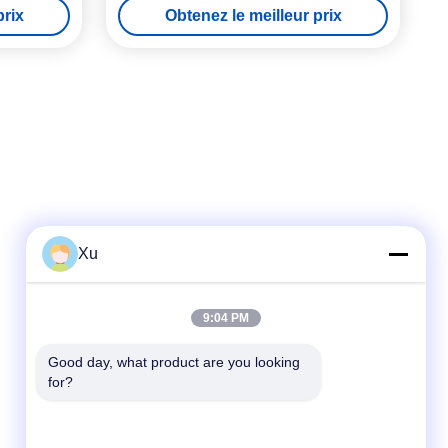
prix
Obtenez le meilleur prix
Xu
Contact rapide
9:04 PM
Télégramme
Good day, what product are you looking 
for?
86--13921549429
E-mail
532072953@qq.com