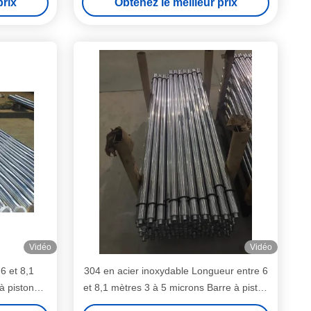
prix
Obtenez le meilleur prix
Vidéo
Vidéo
6 et 8,1
304 en acier inoxydable Longueur entre 6
à piston
et 8,1 mètres 3 à 5 microns Barre à piston
bile
creuse Fabrication de précision