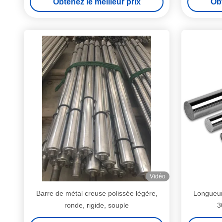
Obtenez le meilleur prix
Obt
Vidéo
Barre de métal creuse polissée légère,
Longueur 
ronde, rigide, souple
3