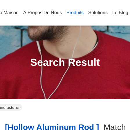
a Maison
À Propos De Nous
Produits
Solutions
Le Blog
Search Result
anufacturer
h
[hollow Aluminum Rod ]
Matc