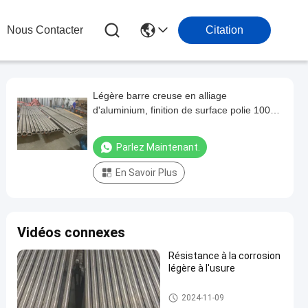
Nous Contacter
Citation
Légère barre creuse en alliage
d'aluminium, finition de surface polie 1000
mm - 8000 mm
Parlez Maintenant.
En Savoir Plus
Vidéos connexes
Résistance à la corrosion
légère à l'usure
Barre métallique creuse
2024-11-09