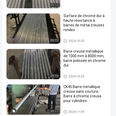
00:13
Surface de chrome dur à
haute résistance à
barres de métal creuses
rondes
Barre métallique creuse
00:19
2024-10-20
Barre creuse métallique
de 1000 mm à 8000 mm,
barre polissée en chrome
dur
Barre métallique creuse
00:16
2024-10-20
CK45 Barre métallique
creuse sans couture,
Barre à chrome creuse
pour cylindres
hydrauliques
Barre métallique creuse
00:17
2024-11-09