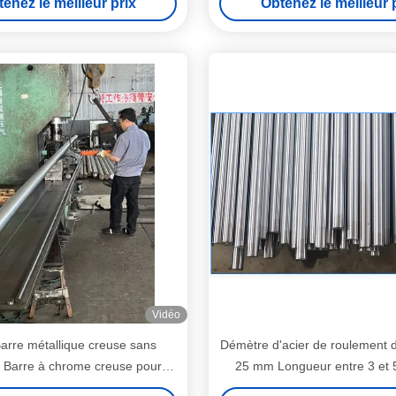
enez le meilleur prix
Obtenez le meilleur 
Vidéo
arre métallique creuse sans
Démètre d'acier de roulement
, Barre à chrome creuse pour
25 mm Longueur entre 3 et 
cylindres hydrauliques
Entre 25 et 30 degré