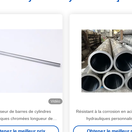
Vidéo
sseur de barres de cylindres
Résistant à la corrosion en aci
iques chromées longueur de
hydrauliques personnali
course de 10 pouces
enez le meilleur prix
Obtenez le meilleur 