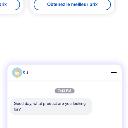
prix
Obtenez le meilleur prix
Xu
Contact rapide
7:43 PM
Télégramme
Good day, what product are you looking 
for?
86--13921549429
E-mail
532072953@qq.com