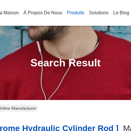
a Maison
À Propos De Nous
Produits
Solutions
Le Blog
Search Result
Online Manufacturer
ome Hydraulic Cylinder Rod ]
M