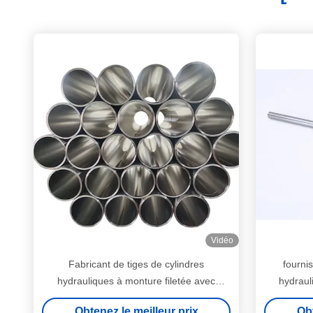
Vidéo
Fabricant de tiges de cylindres
fourni
hydrauliques à monture filetée avec
hydraul
finition de surface chromée
Obtenez le meilleur prix
Obt