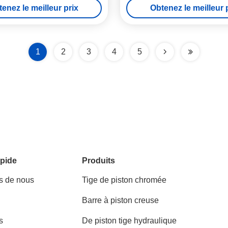
enez le meilleur prix
Obtenez le meilleur 
1
2
3
4
5
pide
Produits
s de nous
Tige de piston chromée
Barre à piston creuse
s
De piston tige hydraulique