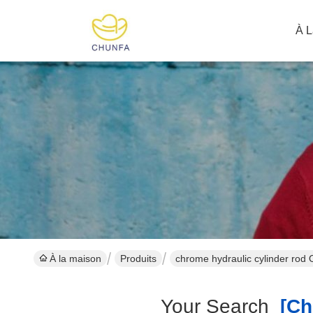
À L
À la maison
Produits
chrome hydraulic cylinder rod 
Your Search
[chr