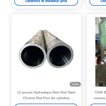
Obtenez le meilleur prix
Obt
Vidéo
12 pouces Hydraulique Ram Rod Steel
CK45 B
Chrome Rod Pour les cylindres
couture
hydrauliques