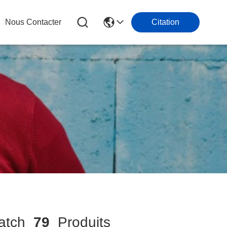
Nous Contacter
Citation
atch
79
Produits