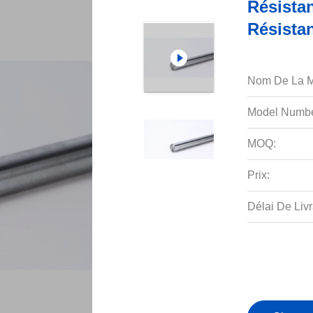
Résista
Résista
Nom De La M
Model Numbe
MOQ:
Prix:
Délai De Livr