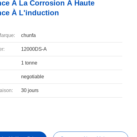
nce À La Corrosion À Haute
nce À L'induction
arque:
chunfa
r:
12000DS-A
1 tonne
negotiable
aison:
30 jours