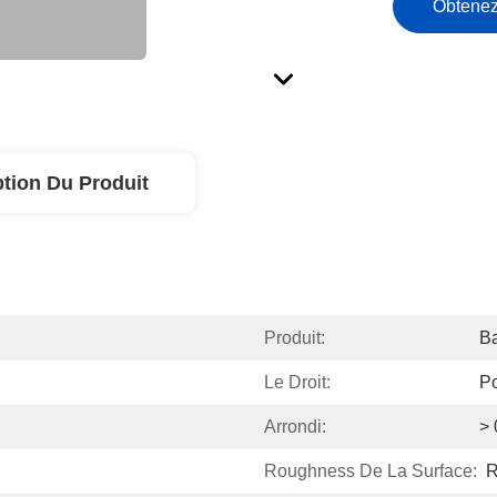
Obtenez
ption Du Produit
Produit:
Ba
Le Droit:
Po
Arrondi:
>
Roughness De La Surface:
R