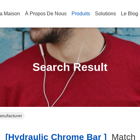
a Maison
À Propos De Nous
Produits
Solutions
Le Blog
Search Result
anufacturer
h
[hydraulic Chrome Bar ]
Matc