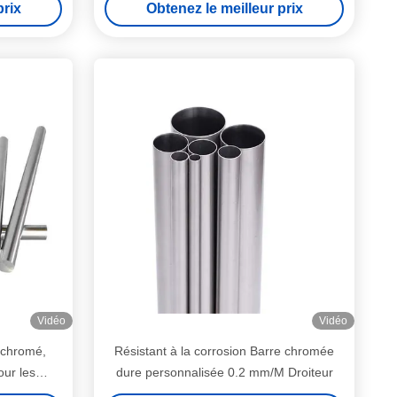
prix
Obtenez le meilleur prix
Vidéo
Vidéo
r chromé,
Résistant à la corrosion Barre chromée
our les
dure personnalisée 0.2 mm/M Droiteur
les