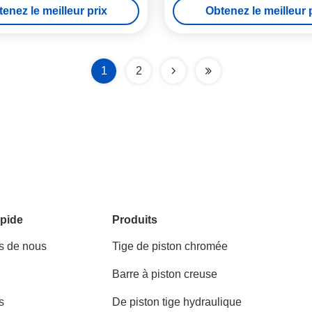
enez le meilleur prix
Obtenez le meilleur 
1
2
pide
Produits
s de nous
Tige de piston chromée
Barre à piston creuse
s
De piston tige hydraulique