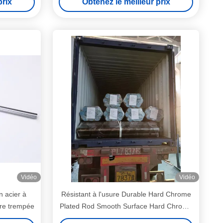
prix
Obtenez le meilleur prix
Vidéo
Vidéo
n acier à
Résistant à l'usure Durable Hard Chrome
rre trempée
Plated Rod Smooth Surface Hard Chrome
Shaft