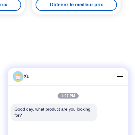
prix
Obtenez le meilleur prix
Xu
Contact rapide
1:07 PM
Télégramme
Good day, what product are you looking 
for?
86--13921549429
E-mail
532072953@qq.com