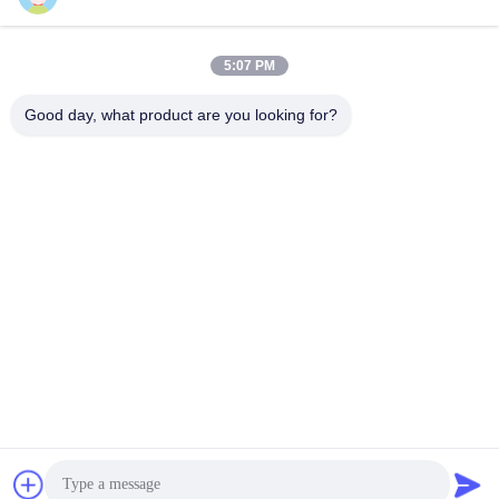
5:07 PM
Contact rapide
Good day, what product are you looking for?
Télégramme
86--13921549429
E-mail
532072953@qq.com
Adresse
No 13-3, rue Tianshun, district de Lu, ville de Yangshan,
ville de Wuxi, province du Jiangsu
Politique de confidentialité
|
Plan du site
Chine Bonne qualité Tige de piston chromée Le fournisseur.
2024-2026 Wuxi Chunfa Hydraulic Machinery Co., Ltd. Tous les
droits réservés.