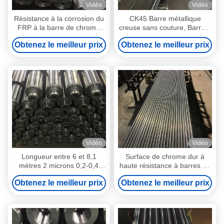
Vidéo
Vidéo
Résistance à la corrosion du
CK45 Barre métallique
FRP à la barre de chrome
creuse sans couture, Barre à
creuse durable
chrome creuse pour
Obtenez le meilleur prix
Obtenez le meilleur prix
cylindres hydrauliques
Vidéo
Vidéo
Longueur entre 6 et 8,1
Surface de chrome dur à
mètres 2 microns 0,2-0,4
haute résistance à barres de
bâtons à piston creux
métal creuses rondes
Obtenez le meilleur prix
Obtenez le meilleur prix