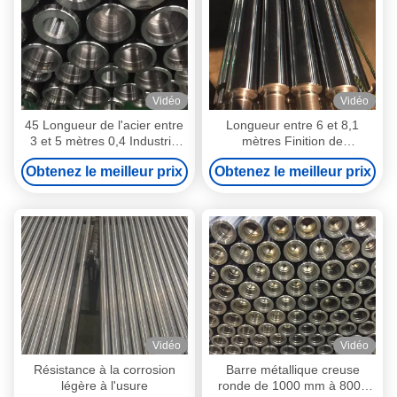
Vidéo
Vidéo
45 Longueur de l'acier entre
Longueur entre 6 et 8,1
3 et 5 mètres 0,4 Industrie
mètres Finition de
automobile
surface/graisse 0,2 Teste à
Obtenez le meilleur prix
Obtenez le meilleur prix
piston creuse
Vidéo
Vidéo
Résistance à la corrosion
Barre métallique creuse
légère à l'usure
ronde de 1000 mm à 8000