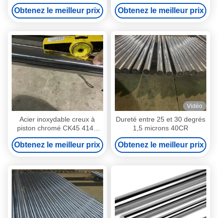
mm avec bonne conductivité
Obtenez le meilleur prix
Obtenez le meilleur prix
Vidéo
Acier inoxydable creux à
Dureté entre 25 et 30 degrés
piston chromé CK45 4140
1,5 microns 40CR
42CrMo4 à surface durcie et
Obtenez le meilleur prix
Obtenez le meilleur prix
tolérance précise pour les
tiges de cylindres
hydrauliques