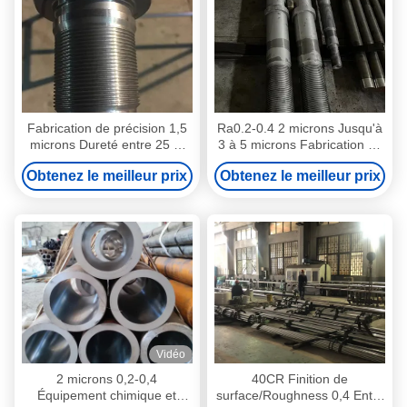
Fabrication de précision 1,5
Ra0.2-0.4 2 microns Jusqu'à
microns Dureté entre 25 et
3 à 5 microns Fabrication de
30 degrés
précision de bâtons de piston
Obtenez le meilleur prix
Obtenez le meilleur prix
au chrome
Vidéo
2 microns 0,2-0,4
40CR Finition de
Équipement chimique et
surface/Roughness 0,4 Entre