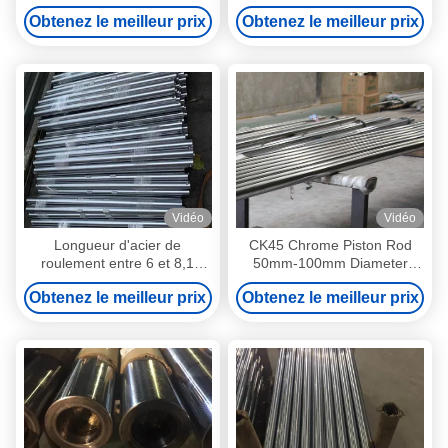
énergétique
50 et 55 degrés
Obtenez le meilleur prix
Obtenez le meilleur prix
Vidéo
Vidéo
Longueur d'acier de
CK45 Chrome Piston Rod
roulement entre 6 et 8,1
50mm-100mm Diameter
mètres
1000mm-11000mm Length
Obtenez le meilleur prix
Obtenez le meilleur prix
with 20-30 Micron Chrome
Plating