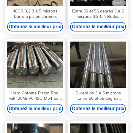
Vidéo
40CR 0,2 3 à 5 microns
Entre 50 et 55 degrés 3 à 5
Barre à piston chrome
microns 0,2-0,4 Rodes
Équipement chimique et
hydrauliques à piston
Obtenez le meilleur prix
Obtenez le meilleur prix
énergétique
Hard Chrome Piston Rod
Dureté de 3 à 5 microns
with 20MnV6 42CrMo4 and
Entre 50 et 55 degrés
40Cr Materials for High
(jusqu'à 50 et 60 degrés)
Obtenez le meilleur prix
Obtenez le meilleur prix
Strength Applications
Longueur entre 3 et 5 mètres