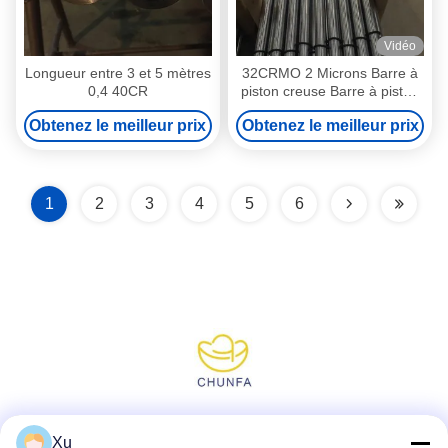
Vidéo
Longueur entre 3 et 5 mètres
32CRMO 2 Microns Barre à
0,4 40CR
piston creuse Barre à piston
creuse Fabrication de
Obtenez le meilleur prix
Obtenez le meilleur prix
précision
1
2
3
4
5
6
Réseaux sociaux
Xu