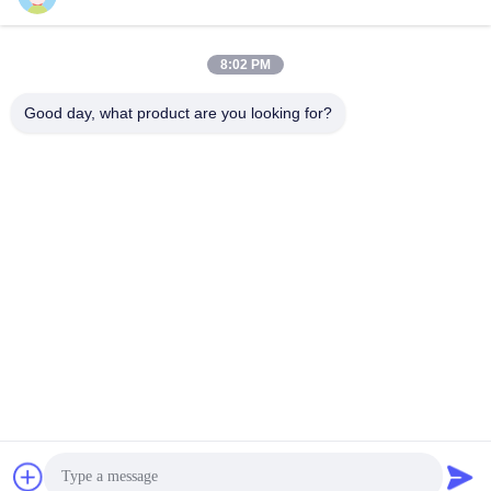
8:02 PM
Contact rapide
Good day, what product are you looking for?
Télégramme
86--13921549429
E-mail
532072953@qq.com
Adresse
No 13-3, rue Tianshun, district de Lu, ville de Yangshan,
ville de Wuxi, province du Jiangsu
Politique de confidentialité
|
Plan du site
Chine Bonne qualité Tige de piston chromée Le fournisseur.
2024-2025 Wuxi Chunfa Hydraulic Machinery Co., Ltd. Tous les
droits réservés.