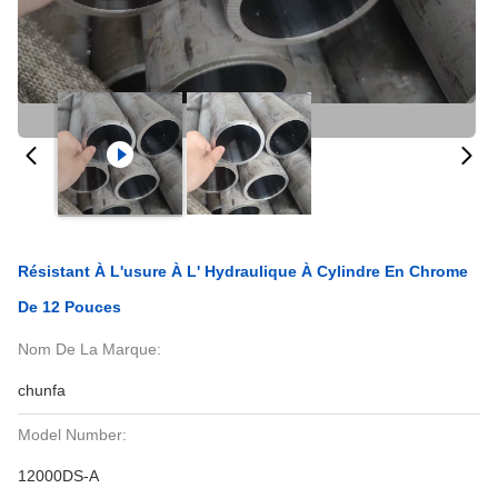
Résistant À L'usure À L' Hydraulique À Cylindre En Chrome
De 12 Pouces
Nom De La Marque:
chunfa
Model Number:
12000DS-A