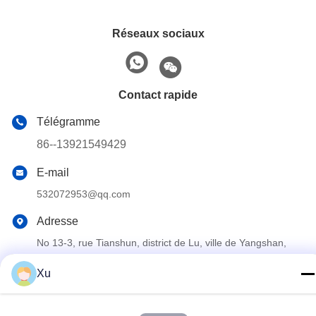
Réseaux sociaux
Contact rapide
Télégramme
86--13921549429
E-mail
532072953@qq.com
Adresse
No 13-3, rue Tianshun, district de Lu, ville de Yangshan,
ville de Wuxi, province du Jiangsu
Xu
Politique de confidentialité
|
Plan du site