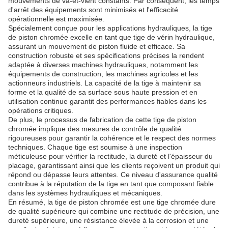
mouvements de va-et-vient constants. Par conséquent, les temps
d'arrêt des équipements sont minimisés et l'efficacité
opérationnelle est maximisée.
Spécialement conçue pour les applications hydrauliques, la tige
de piston chromée excelle en tant que tige de vérin hydraulique,
assurant un mouvement de piston fluide et efficace. Sa
construction robuste et ses spécifications précises la rendent
adaptée à diverses machines hydrauliques, notamment les
équipements de construction, les machines agricoles et les
actionneurs industriels. La capacité de la tige à maintenir sa
forme et la qualité de sa surface sous haute pression et en
utilisation continue garantit des performances fiables dans les
opérations critiques.
De plus, le processus de fabrication de cette tige de piston
chromée implique des mesures de contrôle de qualité
rigoureuses pour garantir la cohérence et le respect des normes
techniques. Chaque tige est soumise à une inspection
méticuleuse pour vérifier la rectitude, la dureté et l'épaisseur du
placage, garantissant ainsi que les clients reçoivent un produit qui
répond ou dépasse leurs attentes. Ce niveau d'assurance qualité
contribue à la réputation de la tige en tant que composant fiable
dans les systèmes hydrauliques et mécaniques.
En résumé, la tige de piston chromée est une tige chromée dure
de qualité supérieure qui combine une rectitude de précision, une
dureté supérieure, une résistance élevée à la corrosion et une