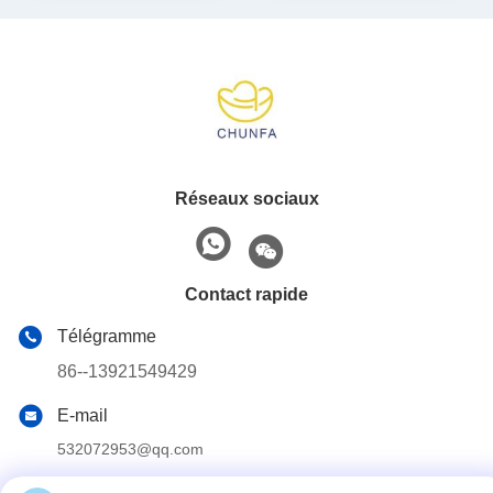
Réseaux sociaux
Contact rapide
Télégramme
86--13921549429
E-mail
532072953@qq.com
Adresse