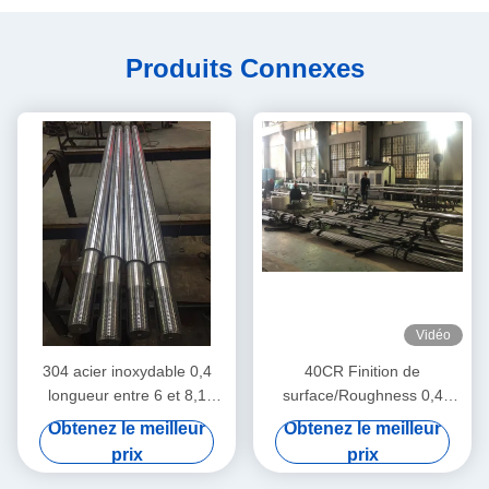
Produits Connexes
Vidéo
304 acier inoxydable 0,4
40CR Finition de
longueur entre 6 et 8,1
surface/Roughness 0,4
mètres
Entre 50 et 55 degrés
Obtenez le meilleur
Obtenez le meilleur
prix
prix