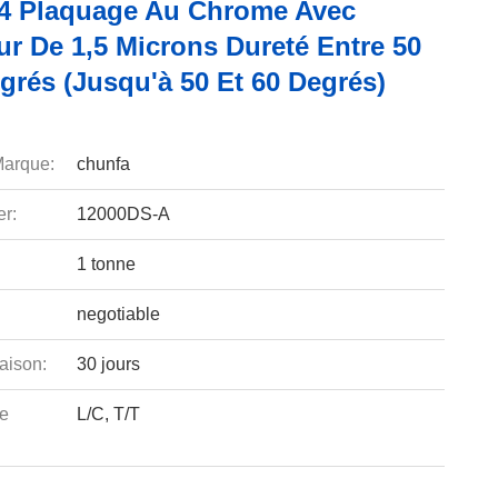
.4 Plaquage Au Chrome Avec
ur De 1,5 Microns Dureté Entre 50
grés (jusqu'à 50 Et 60 Degrés)
arque:
chunfa
r:
12000DS-A
1 tonne
negotiable
aison:
30 jours
e
L/C, T/T