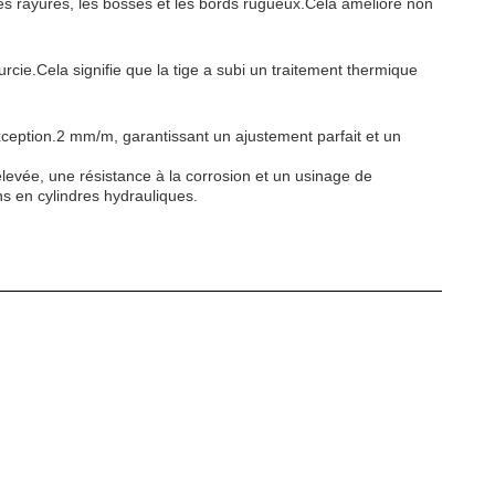
 les rayures, les bosses et les bords rugueux.Cela améliore non
cie.Cela signifie que la tige a subi un traitement thermique
xception.2 mm/m, garantissant un ajustement parfait et un
levée, une résistance à la corrosion et un usinage de
ins en cylindres hydrauliques.