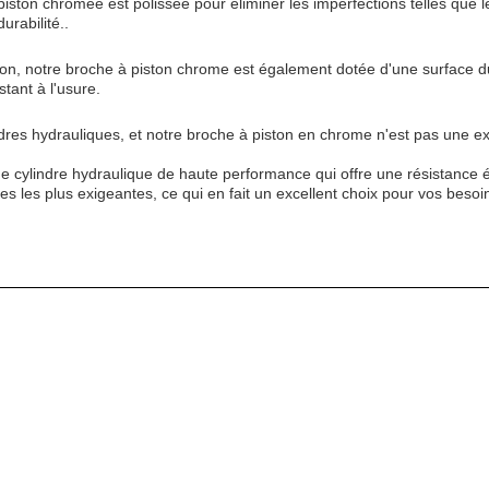
 piston chromée est polissée pour éliminer les imperfections telles que
rabilité..
ion, notre broche à piston chrome est également dotée d'une surface dur
stant à l'usure.
indres hydrauliques, et notre broche à piston en chrome n'est pas une e
 cylindre hydraulique de haute performance qui offre une résistance é
les les plus exigeantes, ce qui en fait un excellent choix pour vos beso