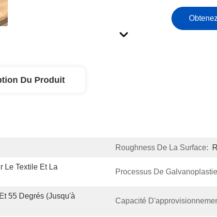
Obtenez
ption Du Produit
Roughness De La Surface:
R
Le Textile Et La 
Processus De Galvanoplastie
Et 55 Degrés (jusqu'à 
Capacité D'approvisionnemen