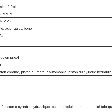
aminé à froid
0,2 MM/M
0 N/MM2
le, acier au carbone
Pa
us en prie.4
t.
ton chromé, piston du moteur automobile, piston du cylindre hydrauli
à piston à cylindre hydraulique, est un produit de haute qualité fabr