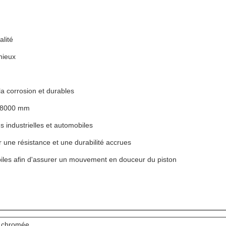
alité
nieux
la corrosion et durables
à 8000 mm
ns industrielles et automobiles
 une résistance et une durabilité accrues
biles afin d'assurer un mouvement en douceur du piston
n chromée