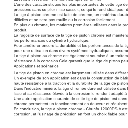
L'une des caractéristiques les plus importantes de cette tige de
pressions sans se plier ni se casser., ce qui le rend idéal pour d
La tige à piston chrome est faite de chrome, un matériau durabl
difficiles et ne sera pas rouille ou la corrosion facilement.
En plus du chrome, les matières premières utilisées dans la produ
produit.
La rugosité de surface de la tige de piston chrome est maintenue
les performances du cylindre hydraulique.
Pour améliorer encore la durabilité et les performances de la t
pour une utilisation dans divers systèmes hydrauliques, assura
La tige à piston au chrome est également soumise à un traitem
résistance à la corrosion.Cela garantit que la tige de piston 
Applications et scénarios
La tige de piston en chrome est largement utilisée dans différente
Un exemple de son application est dans la construction de bâtim
haute résistance à la traction et la durabilité de la tige de pist
Dans l'industrie minière, la tige chromée dure est utilisée d
lisse et sa résistance élevée à la corrosion le rendent adapté à 
Une autre application courante de cette tige de piston est dans 
chrome permettent un fonctionnement en douceur et réduisent l'u
En conclusion, la tige à piston chrome - Chunfa 12000DS-A est un
corrosion, et l'usinage de précision en font un choix fiable pou