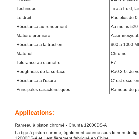
Technique
Tiré à froid, l
Le droit
Pas plus de 
Résistance au rendement
Au moins 52
Matière première
Acier inoxydab
Résistance à la traction
800 à 1000 M
Matériel
Chromé
Tolérance au diamètre
F7
Roughness de la surface
Ra0.2-0. Je vo
Résistance à l'usure
C' est excellen
Principales caractéristiques
Rameau de pis
Applications:
Rameau à piston chromé - Chunfa 12000DS-A
La tige à piston chrome, également connue sous le nom de tige 
12000DS-A et il est fièrement fabriqué en Chine.