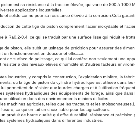
 piston est sa résistance à la traction élevée, qui varie de 800 à 1000 M
iverses applications industrielles.
e et solide connu pour sa résistance élevée à la corrosion.Cela garanti
ction de cette tige de piston comprennent l'acier inoxydable et l'acier a
 à Ra0,2-0.4, ce qui se traduit par une surface lisse qui réduit le frott
ige de piston, elle subit un usinage de précision pour assurer des dimen
nt un fonctionnement en douceur et efficace.
ent de surface de polissage, ce qui lui confère non seulement une appa
peut résister à des niveaux élevés d'humidité et d'autres facteurs env
s industries, y compris la construction, l'exploitation minière, la fabric
ents, où la tige de piston du cylindre hydraulique est utilisée dans l
on lui permettent de résister aux lourdes charges et à l'utilisation fréque
ans les systèmes hydrauliques des équipements de forage, ainsi que da
une utilisation dans des environnements miniers difficiles.
les machines agricoles, telles que les tracteurs et les moissonneuses.L'
sure, ce qui en fait un choix fiable pour les agriculteurs.
 produit de haute qualité qui offre durabilité, résistance et précision p
r les systèmes hydrauliques dans différentes industries.