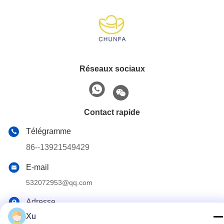
Réseaux sociaux
Contact rapide
Télégramme
86--13921549429
E-mail
532072953@qq.com
Adresse
Xu
No 13-3, rue Tianshun, district de Lu, ville de Yangshan,