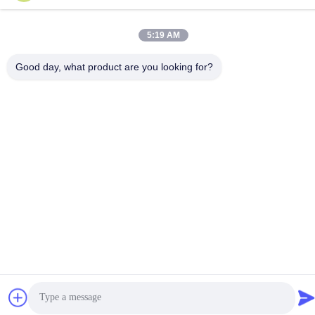
ville de Wuxi, province du Jiangsu
5:19 AM
Politique de confidentialité
|
Plan du site
Good day, what product are you looking for?
Chine Bonne qualité Tige de piston chromée Le fournisseur.
2024-2025 Wuxi Chunfa Hydraulic Machinery Co., Ltd. Tous les
droits réservés.