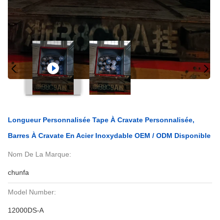
Longueur Personnalisée Tape À Cravate Personnalisée,
Barres À Cravate En Acier Inoxydable OEM / ODM Disponible
Nom De La Marque:
chunfa
Model Number:
12000DS-A