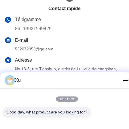
Contact rapide
Télégramme
86--13921549429
E-mail
532072953@qq.com
Adresse
No 13-3, rue Tianshun, district de Lu, ville de Yangshan,
ville de Wuxi, province du Jiangsu
Xu
Politique de confidentialité
|
Plan du site
10:51 PM
Chine Bonne qualité Tige de piston chromée Le fournisseur.
2024-2025 Wuxi Chunfa Hydraulic Machinery Co., Ltd. Tous les
Good day, what product are you looking for?
droits réservés.