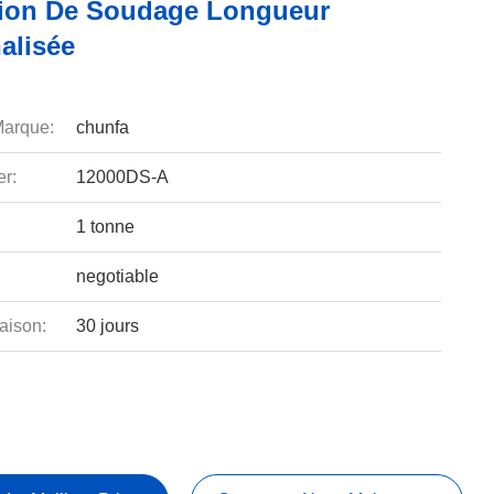
ation De Soudage Longueur
alisée
arque:
chunfa
r:
12000DS-A
1 tonne
negotiable
aison:
30 jours