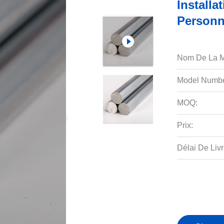
Install
Personn
Nom De La M
Model Numbe
MOQ:
Prix:
Délai De Livr