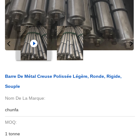
Barre De Métal Creuse Polissée Légère, Ronde, Rigide,
Souple
Nom De La Marque:
chunfa
MOQ:
1 tonne