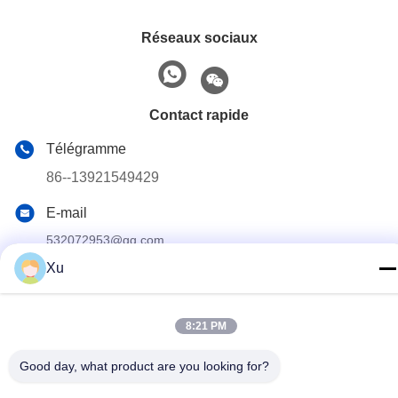
Réseaux sociaux
Contact rapide
Télégramme
86--13921549429
E-mail
532072953@qq.com
Xu
Adresse
No 13-3, rue Tianshun, district de Lu, ville de Yangshan,
ville de Wuxi, province du Jiangsu
8:21 PM
Good day, what product are you looking for?
Politique de confidentialité
|
Plan du site