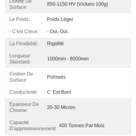
Dureté De
850-1150 HV (vickers 100g)
Surface:
Le Poids:
Poids Léger
- C'est Creux:
- Oui, Oui.
La Flexibilité:
Rigidité
Longueur
1000mm - 8000mm
Standard:
Finition De
Polissés
Surface:
Conductivité:
C' Est Bon!
Épaisseur De
20-30 Micron
Chrome:
Capacité
400 Tonnes Par Mois
D'approvisionnement: