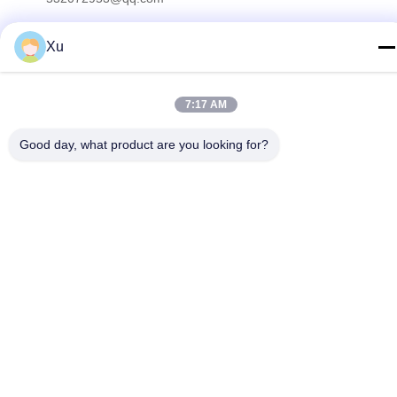
Adresse
Xu
No 13-3, rue Tianshun, district de Lu, ville de Yangshan,
ville de Wuxi, province du Jiangsu
7:17 AM
Politique de confidentialité
|
Plan du site
Good day, what product are you looking for?
Chine Bonne qualité Tige de piston chromée Le fournisseur.
2024-2025 Wuxi Chunfa Hydraulic Machinery Co., Ltd. Tous les
droits réservés.