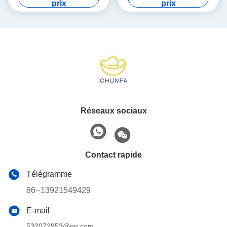
prix
prix
Réseaux sociaux
Contact rapide
Télégramme
86--13921549429
E-mail
532072953@qq.com