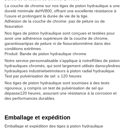
La couche de chrome sur nos tiges de piston hydraulique a une
dureté minimale de
HV800
, offrant une excellente résistance à
l'usure et prolongant la durée de vie de la tige.
Adhésion de la couche de chrome: pas de pelure ou de
fissuration
Nos tiges de piston hydraulique sont conçues et testées pour
avoir une adhérence supérieure de la couche de chrome,
garantissant
pas de pelure ni de fissuration
même dans des
conditions extrêmes.
Produit: Bande de piston hydraulique chrome
Notre service personnalisable s'applique à notre
Rôles de piston
hydrauliques chromés
, qui sont largement utilisés dans
cylindres
hydrauliques industriels
et
moteurs à piston radial hydraulique
.
Test par pulvérisation de sel: ≥ 120 heures
Nos tiges de piston hydraulique sont soumises à des tests
rigoureux, y compris un test de pulvérisation de sel qui
dépasse
120 heures
, assurant une résistance à la corrosion et
des performances durables.
Emballage et expédition
Emballage et expédition des tiges à piston hydraulique