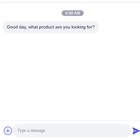
532072953@qq.com
6:08 AM
Adresse
No 13-3, rue Tianshun, district de Lu, ville de Yangshan,
Good day, what product are you looking for?
ville de Wuxi, province du Jiangsu
Politique de confidentialité
|
Plan du site
Chine Bonne qualité Tige de piston chromée Le fournisseur.
2024-2025 Wuxi Chunfa Hydraulic Machinery Co., Ltd. Tous les
droits réservés.