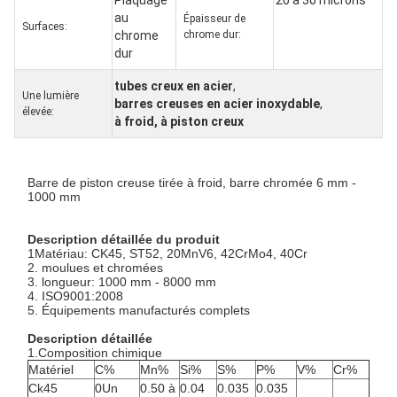
Plaquage
20 à 30 microns
au
Épaisseur de
Surfaces:
chrome
chrome dur:
dur
tubes creux en acier
,
Une lumière
barres creuses en acier inoxydable
,
élevée:
à froid, à piston creux
Barre de piston creuse tirée à froid, barre chromée 6 mm -
1000 mm
Description détaillée du produit
1Matériau: CK45, ST52, 20MnV6, 42CrMo4, 40Cr
2. moulues et chromées
3. longueur: 1000 mm - 8000 mm
4. ISO9001:2008
5. Équipements manufacturés complets
Description détaillée
1.Composition chimique
Matériel
C%
Mn%
Si%
S%
P%
V%
Cr%
Ck45
0Un
0.50 à
0.04
0.035
0.035