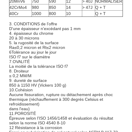
20MnV6
750
590
12
> 40J
NORMALISER
42CrMo4
980
850
14
> 47J
Q + T
40Cr
1000
800
10
Q + T
3. CONDITIONS de l'offre
D'une épaisseur n'excédant pas 1 mm
4. épaisseur du chrome
20 à 30 microns
5. la rugosité de la surface
Ra≤0,2 micron et Rt≤2 micron
6Tolérance au jour le jour
ISO f7 sur le diamètre
7.OVALITÉ
La moitié de la tolérance ISO f7
8. Droiteur
≤ 0,2 MM/M
9. dureté de surface
850 à 1150 HV (Vickers 100 g)
10.Cohésion
Aucune fissuration, rupture ou détachement après choc
thermique (réchauffement à 300 degrés Celsius et
refroidissement)
dans l'eau)
11.POROSITÉ
Épreuve selon l'ISO 1456/1458 et évaluation du résultat
selon la norme ISO 4540 8-10
12 Résistance à la corrosion