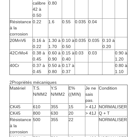
calibre
0.80
42 à
0.50
Résistance
0.22
1.6
0.55
0.035
0.04
à la
corrosion
20MnV6
0.16 à
1.30 à
0.10 à
0.035
0.035
0.10 à
0.22
1.70
0.50
0.20
42CrMo4
0.38 à
0.60 à
0.15 à
0.03
0.03
0.90 à
0.45
0.90
0.40
1.20
40Cr
0.37 à
0.50 à
0.17 à
0.80 à
0.45
0.80
0.37
1.10
2Propriétés mécaniques
Matériel
T.S.
Y.S
E%
Je ne
Condition
N/MM2
N/MM2
((MIN)
sais
pas.
CK45
610
355
15
> 41J
NORMALISER
CK45
800
630
20
> 41J
Q + T
Résistance
500
355
22
NORMALISER
à la
corrosion