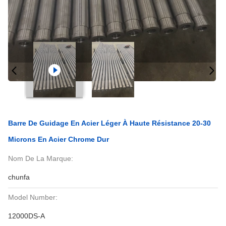
Barre De Guidage En Acier Léger À Haute Résistance 20-30
Microns En Acier Chrome Dur
Nom De La Marque:
chunfa
Model Number:
12000DS-A