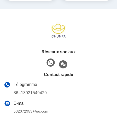
Réseaux sociaux
Contact rapide
Télégramme
86--13921549429
E-mail
532072953@qq.com