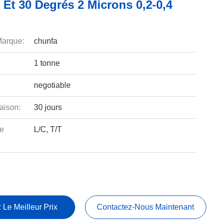
 Et 30 Degrés 2 Microns 0,2-0,4
arque:
chunfa
1 tonne
negotiable
aison:
30 jours
e
L/C, T/T
 Le Meilleur Prix
Contactez-Nous Maintenant