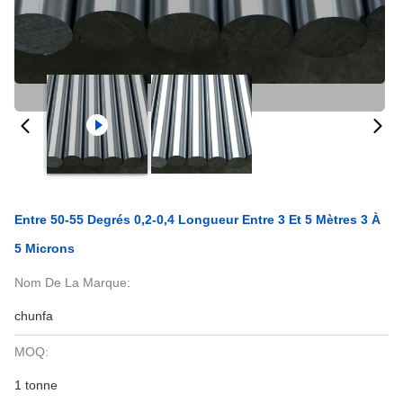
Entre 50-55 Degrés 0,2-0,4 Longueur Entre 3 Et 5 Mètres 3 À
5 Microns
Nom De La Marque:
chunfa
MOQ:
1 tonne