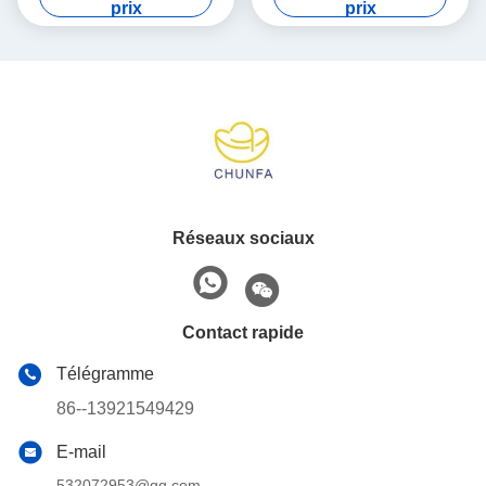
prix
prix
Réseaux sociaux
Contact rapide
Télégramme
86--13921549429
E-mail
532072953@qq.com