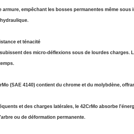
e armure, empêchant les bosses permanentes même sous impa
e hydraulique.
istance et ténacité
) subissent des micro-déflexions sous de lourdes charges.
 temps.
CrMo (SAE 4140) contient du chrome et du molybdène, offrant
équents et des charges latérales, le 42CrMo absorbe l'énerg
 l'arbre ou de déformation permanente.