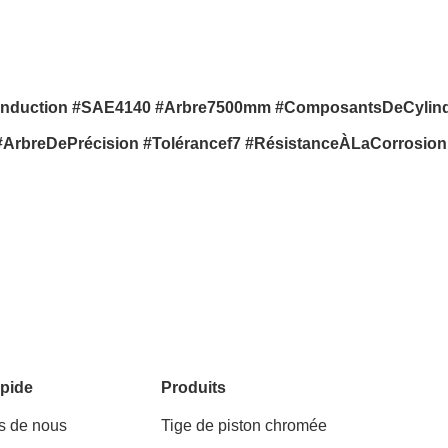
Induction #SAE4140 #Arbre7500mm #ComposantsDeCylin
ArbreDePrécision #Tolérancef7 #RésistanceÀLaCorrosion 
pide
Produits
s de nous
Tige de piston chromée