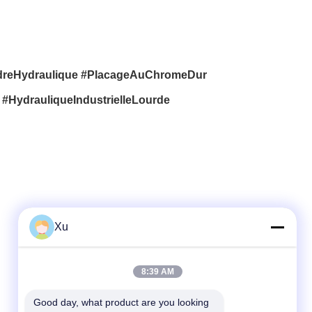
dreHydraulique #PlacageAuChromeDur
#HydrauliqueIndustrielleLourde
Xu
Contact rapide
8:39 AM
Télégramme
Good day, what product are you looking 