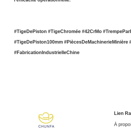
#TigeDePiston #TigeChromée #42CrMo #TrempePar
#TigeDePiston100mm #PiècesDeMachinerieMinière #
#FabricationIndustrielleChine
Lien Ra
À propo