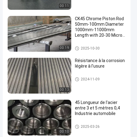
00:11
CK45 Chrome Piston Rod
50mm-100mm Diameter
1000mm-11000mm
Length with 20-30 Micron
Chrome Plating
Tige de piston chromée
00:19
2025-10-30
Résistance à la corrosion
légère à l'usure
Barre métallique creuse
2024-11-09
00:13
45 Longueur de l'acier
entre 3 et 5 mètres 0,4
Industrie automobile
Barre à piston creuse
2025-03-26
00:10