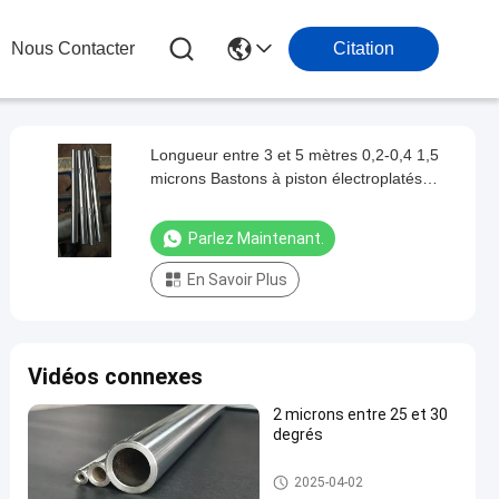
Nous Contacter
Citation
Longueur entre 3 et 5 mètres 0,2-0,4 1,5
microns Bastons à piston électroplatés
trempés Industrie automobile
Parlez Maintenant.
En Savoir Plus
Vidéos connexes
2 microns entre 25 et 30
degrés
Rameau de piston électroplaq
2025-04-02
ué trempé